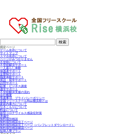
検
索:
固定ページ
ゲーム依存について
サイトマップ
スマホ依存について
ページがみつかりません
不登校について
不登校解決サポート
一人暮らし体験
保護者サポート
全寮制サポート
職業体験サポート
英語・留学サポート
訪問サポート
起業・ビジネス講座
通学サポート
不登校解決支援の流れ
会社概要
免責事項、プライバシーポリシー
全国フリースクールRise横浜校とは
家庭内暴力について
引きこもりについて
料金について
新型コロナウイルス感染症対策
準備中
無料個別相談
無料個別相談完了ページ
無料個別相談完了ページ（パンフレットダウンロード）
無料個別相談確認ページ
短期入寮プラン
アーカイブ